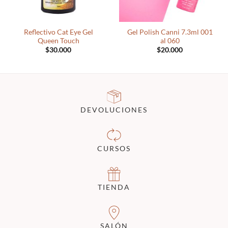
Reflectivo Cat Eye Gel
Gel Polish Canni 7.3ml 001
Queen Touch
al 060
$
30.000
$
20.000
DEVOLUCIONES
CURSOS
TIENDA
SALÓN