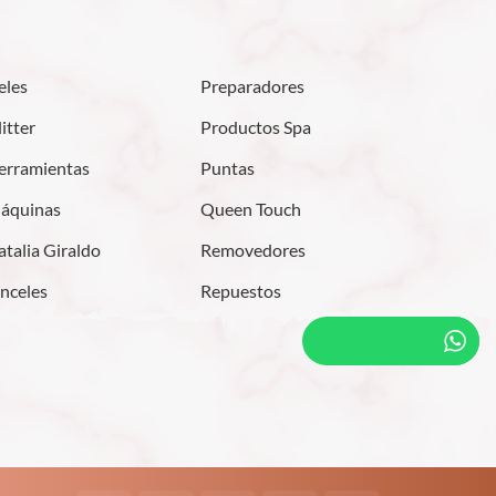
eles
Preparadores
itter
Productos Spa
erramientas
Puntas
áquinas
Queen Touch
talia Giraldo
Removedores
inceles
Repuestos