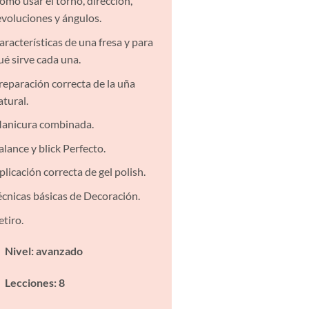
ómo usar el torno, dirección,
evoluciones y ángulos.
aracterísticas de una fresa y para
ué sirve cada una.
reparación correcta de la uña
atural.
anicura combinada.
alance y blick Perfecto.
plicación correcta de gel polish.
écnicas básicas de Decoración.
etiro.
Nivel: avanzado
Lecciones: 8