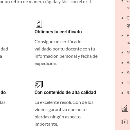
C
 un retiro de manera rápida y fácil con el drill.
r
C
q
Obtienes tu certificado
P
Consigue un certificado
n
idad
validado por tu docente con tu
M
 a
información personal y fecha de
B
expedición.
A
T
R
ado
Con contenido de alta calidad
las
La excelente resolución de los
videos garantiza que no te
pierdas ningún aspecto
importante.