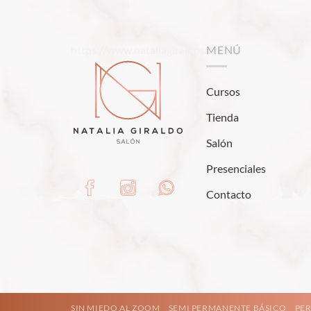
https://www.nataliagiraldosalon.co/
MENÚ
Cursos
Tienda
Salón
Presenciales
Contacto
SIN MIEDO AL ZOOM
SEMI PERMANENTE BÁSICO
PER