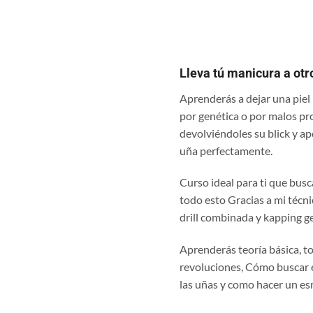
Lleva tú manicura a otro
Aprenderás a dejar una piel 
por genética o por malos pr
devolviéndoles su blick y a
uña perfectamente.
Curso ideal para ti que bus
todo esto Gracias a mi té
drill combinada y kapping ge
Aprenderás teoría básica, tod
revoluciones, Cómo buscar e
las uñas y como hacer un es