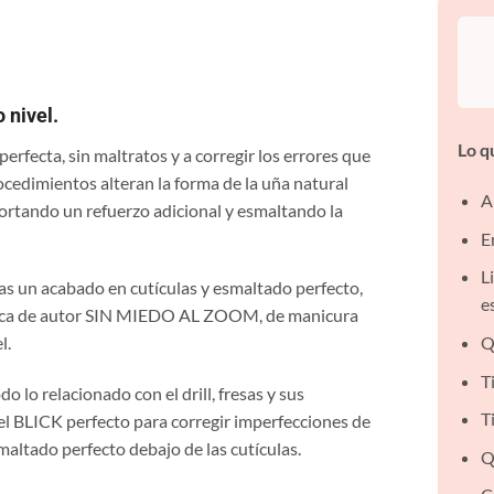
 nivel.
Lo q
perfecta, sin maltratos y a corregir los errores que
ocedimientos alteran la forma de la uña natural
A
portando un refuerzo adicional y esmaltando la
E
L
cas un acabado en cutículas y esmaltado perfecto,
e
cnica de autor SIN MIEDO AL ZOOM, de manicura
Q
l.
T
o lo relacionado con el drill, fresas y sus
T
l BLICK perfecto para corregir imperfecciones de
maltado perfecto debajo de las cutículas.
Q