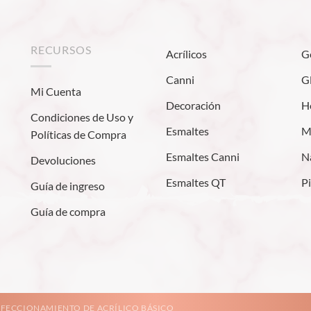
RECURSOS
Acrílicos
G
Canni
Gl
Mi Cuenta
Decoración
H
Condiciones de Uso y
Esmaltes
M
Políticas de Compra
Esmaltes Canni
Na
Devoluciones
Esmaltes QT
P
Guía de ingreso
Guía de compra
FECCIONAMIENTO DE ACRÍLICO BÁSICO