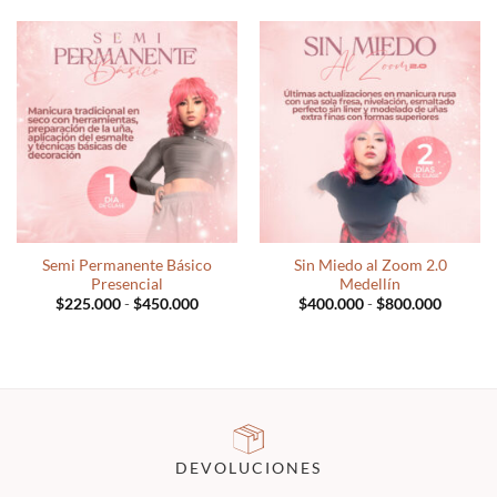
hasta
desde
$1.000.000
$300.0
hasta
$1.600
Semi Permanente Básico
Sin Miedo al Zoom 2.0
Presencial
Medellín
Rango
Rango
$
225.000
-
$
450.000
$
400.000
-
$
800.000
de
de
precios:
precios:
desde
desde
$225.000
$400.0
hasta
hasta
$450.000
$800.0
DEVOLUCIONES