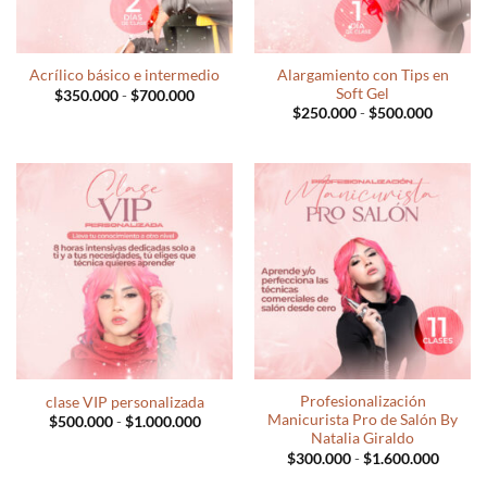
Alargamiento con Tips en
Acrílico básico e intermedio
Soft Gel
Rango
$
350.000
-
$
700.000
de
Rango
$
250.000
-
$
500.000
precios:
de
desde
precios:
$350.000
desde
hasta
$250.0
$700.000
hasta
$500.0
Profesionalización
clase VIP personalizada
Manicurista Pro de Salón By
Rango
$
500.000
-
$
1.000.000
de
Natalia Giraldo
precios:
Rango
$
300.000
-
$
1.600.000
desde
de
$500.000
precios