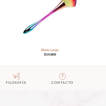
+
+
Bledo Largo
Dapen d
$
14.800
FILOSOFÍA
CONTACTO