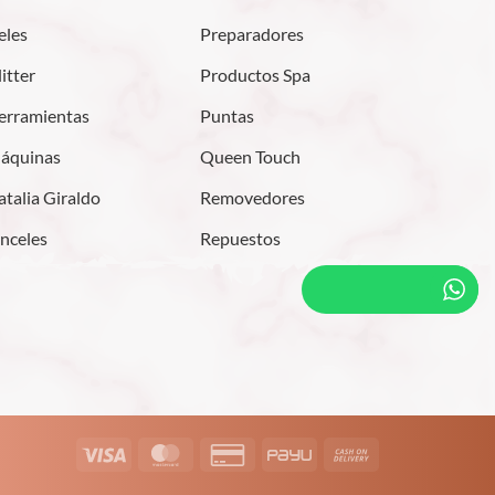
eles
Preparadores
itter
Productos Spa
erramientas
Puntas
áquinas
Queen Touch
talia Giraldo
Removedores
inceles
Repuestos
Visa
MasterCard
Credit
PayU
Cash
Card
On