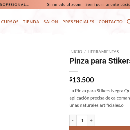
Sin miedo al zoom
Semi permanente bási
ROFESIONAL...
CURSOS
TIENDA
SALÓN
PRESENCIALES
CONTACTO
INICIO
/
HERRAMIENTAS
Pinza para Stike
13.500
$
La Pinza para Stikers Negra Qu
aplicación precisa de calcoman
uñas naturales artificiales.o
Pinza para Stikers Con Goma can