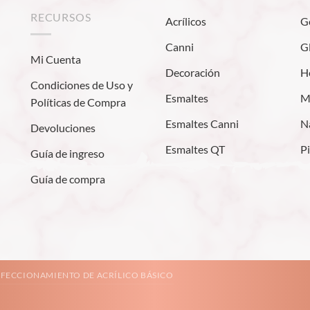
RECURSOS
Acrílicos
G
Canni
Gl
Mi Cuenta
Decoración
H
Condiciones de Uso y
Esmaltes
M
Políticas de Compra
Esmaltes Canni
Na
Devoluciones
Esmaltes QT
P
Guía de ingreso
Guía de compra
FECCIONAMIENTO DE ACRÍLICO BÁSICO