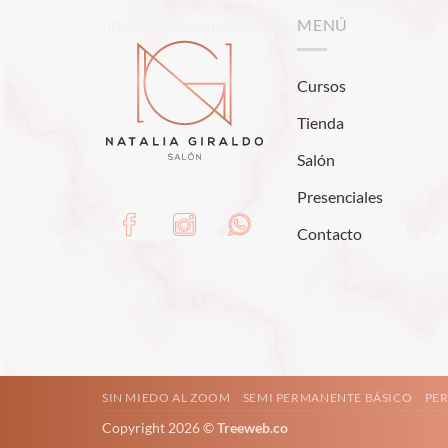
https://www.nataliagiraldosalon.co/
MENÚ
Cursos
Tienda
Salón
Presenciales
Contacto
SIN MIEDO AL ZOOM
SEMI PERMANENTE BÁSICO
PER
Copyright 2026 ©
Treeweb.co