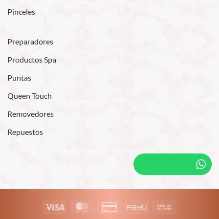
Pinceles
Preparadores
Productos Spa
Puntas
Queen Touch
Removedores
Repuestos
Visa
MasterCard
Credit
PayU
Cash
Card
On