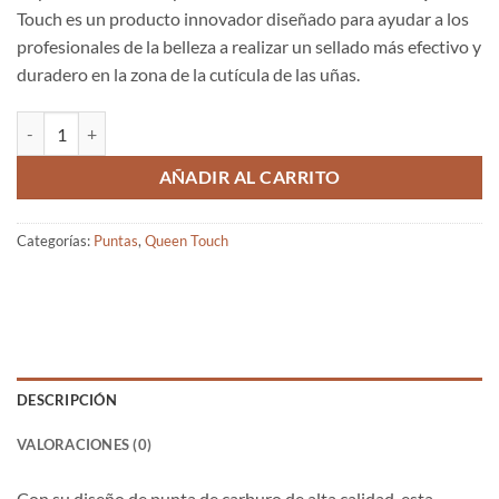
Touch es un producto innovador diseñado para ayudar a los
profesionales de la belleza a realizar un sellado más efectivo y
duradero en la zona de la cutícula de las uñas.
Punta carburo para Sellado en área de cutícula Queen Touch cantidad
AÑADIR AL CARRITO
Categorías:
Puntas
,
Queen Touch
DESCRIPCIÓN
VALORACIONES (0)
Con su diseño de punta de carburo de alta calidad, esta