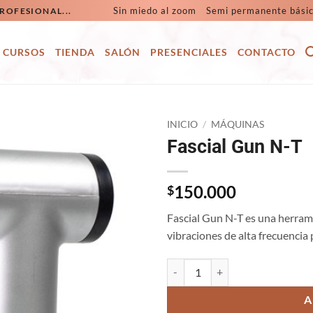
Sin miedo al zoom
Semi permanente bási
ROFESIONAL...
CURSOS
TIENDA
SALÓN
PRESENCIALES
CONTACTO
INICIO
/
MÁQUINAS
Fascial Gun N-T
150.000
$
Fascial Gun N-T es una herrami
vibraciones de alta frecuencia 
Fascial Gun N-T cantidad
A