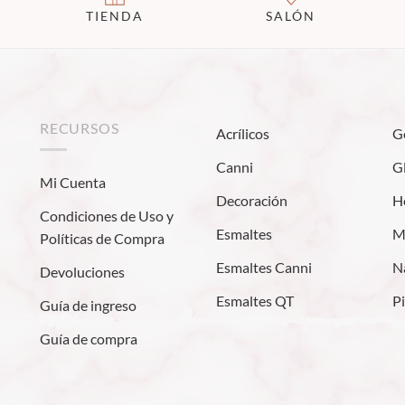
TIENDA
SALÓN
RECURSOS
Acrílicos
G
Canni
Gl
Mi Cuenta
Decoración
H
Condiciones de Uso y
Esmaltes
M
Políticas de Compra
Esmaltes Canni
Na
Devoluciones
Esmaltes QT
P
Guía de ingreso
Guía de compra