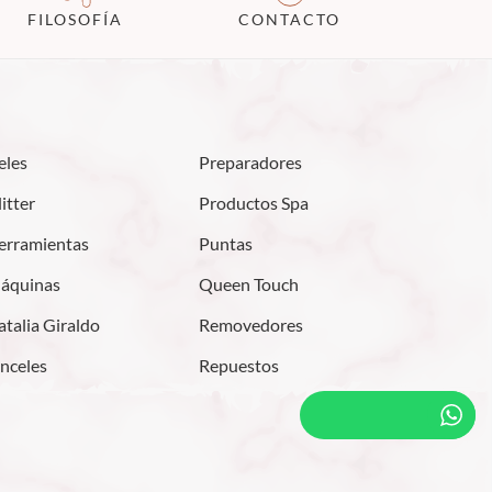
FILOSOFÍA
CONTACTO
eles
Preparadores
itter
Productos Spa
erramientas
Puntas
áquinas
Queen Touch
talia Giraldo
Removedores
inceles
Repuestos