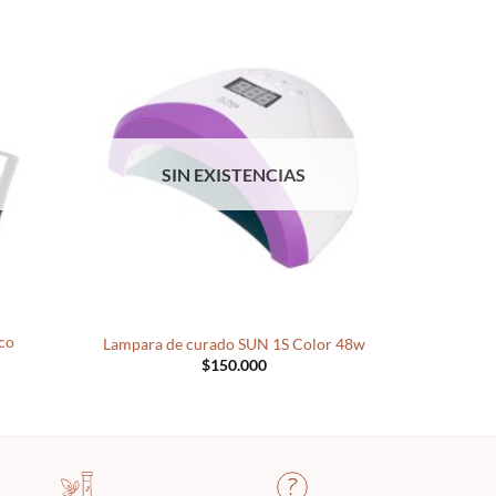
SIN EXISTENCIAS
S
+
+
co
Lampara de curado SUN 1S Color 48w
Lampa
$
150.000