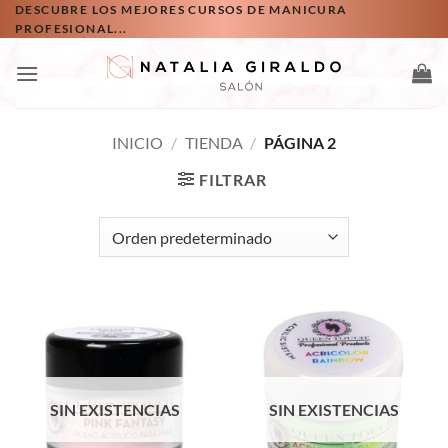
Saltar
DESCUBRE LOS MEJORES CURSOS DE MANICURA
PROFESIONAL...
al
contenido
INICIO
/
TIENDA
/
PÁGINA 2
FILTRAR
SIN EXISTENCIAS
SIN EXISTENCIAS