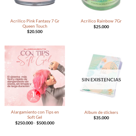
Acrílico Pink Fantasy 7 Gr
Acrílico Rainbow 7Gr
Queen Touch
$
25.000
$
20.500
SIN EXISTENCIAS
Alargamiento con Tips en
Album de stickers
Soft Gel
$
35.000
Rango
$
250.000
-
$
500.000
de
precios:
desde